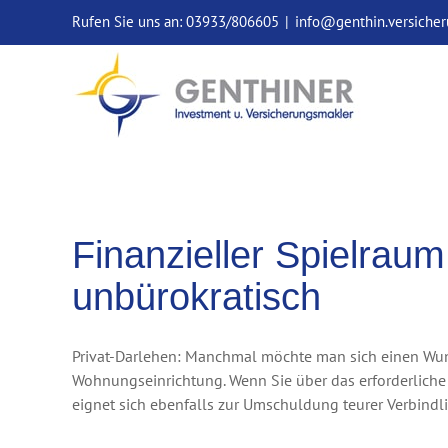
Skip
Rufen Sie uns an: 03933/806605
|
info@genthin.versiche
to
content
Finanzieller Spielraum
unbürokratisch
Privat-Darlehen: Manchmal möchte man sich einen Wunsc
Wohnungseinrichtung. Wenn Sie über das erforderliche 
eignet sich ebenfalls zur Umschuldung teurer Verbindl