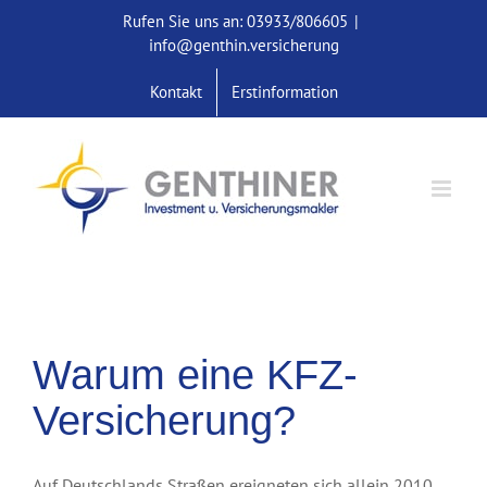
Skip
Rufen Sie uns an: 03933/806605
|
to
info@genthin.versicherung
content
Kontakt
Erstinformation
Warum eine KFZ-
Versicherung?
Auf Deutschlands Straßen ereigneten sich allein 2010