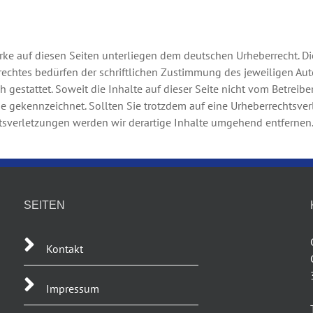
erke auf diesen Seiten unterliegen dem deutschen Urheberrecht. Di
echtes bedürfen der schriftlichen Zustimmung des jeweiligen Auto
 gestattet. Soweit die Inhalte auf dieser Seite nicht vom Betreibe
che gekennzeichnet. Sollten Sie trotzdem auf eine Urheberrechtsv
sverletzungen werden wir derartige Inhalte umgehend entfernen
SEITEN
Kontakt
Impressum