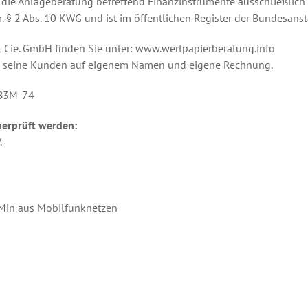
d die Anlageberatung betreffend Finanzinstrumente ausschließlic
 § 2 Abs. 10 KWG und ist im öffentlichen Register der Bundesansta
 Cie. GmbH finden Sie unter: www.wertpapierberatung.info
ld seine Kunden auf eigenem Namen und eigene Rechnung.
B3M-74
berprüft werden:
.
/Min aus Mobilfunknetzen