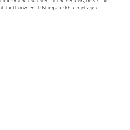
h für Rechnung und unter Haftung der JUNG, DMS & Cie.
lt für Finanzdienstleistungsaufsicht eingetragen.