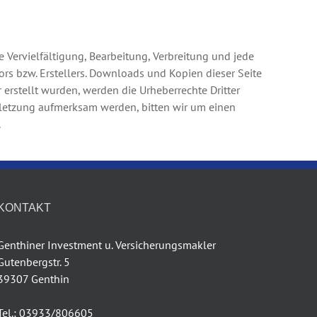
e Vervielfältigung, Bearbeitung, Verbreitung und jede
rs bzw. Erstellers. Downloads und Kopien dieser Seite
r erstellt wurden, werden die Urheberrechte Dritter
erletzung aufmerksam werden, bitten wir um einen
.
KONTAKT
Genthiner Investment u. Versicherungsmakler
Gutenbergstr. 5
39307 Genthin
Tel.: 03933/806605