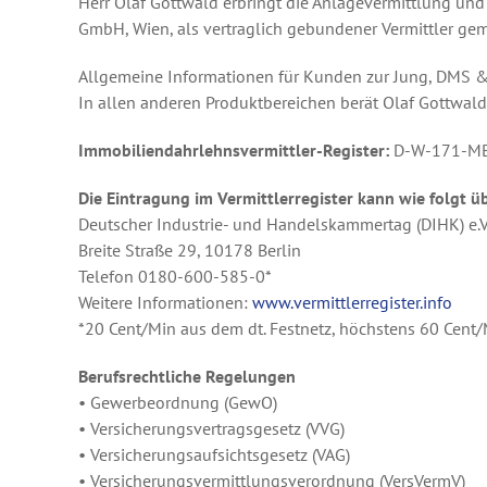
Herr Olaf Gottwald erbringt die Anlagevermittlung un
GmbH, Wien, als vertraglich gebundener Vermittler gem.
Allgemeine Informationen für Kunden zur Jung, DMS &
In allen anderen Produktbereichen berät Olaf Gottwa
Immobiliendahrlehnsvermittler-Register:
D-W-171-M
Die Eintragung im Vermittlerregister kann wie folgt ü
Deutscher Industrie- und Handelskammertag (DIHK) e.V
Breite Straße 29, 10178 Berlin
Telefon 0180-600-585-0*
Weitere Informationen:
www.vermittlerregister.info
*20 Cent/Min aus dem dt. Festnetz, höchstens 60 Cent
Berufsrechtliche Regelungen
• Gewerbeordnung (GewO)
• Versicherungsvertragsgesetz (VVG)
• Versicherungsaufsichtsgesetz (VAG)
• Versicherungsvermittlungsverordnung (VersVermV)