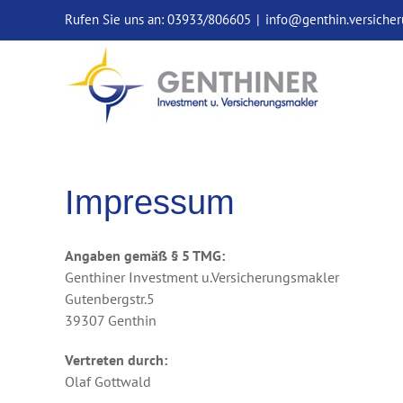
Skip
Rufen Sie uns an: 03933/806605
|
info@genthin.versiche
to
content
Impressum
Angaben gemäß § 5 TMG:
Genthiner Investment u.Versicherungsmakler
Gutenbergstr.5
39307 Genthin
Vertreten durch:
Olaf Gottwald