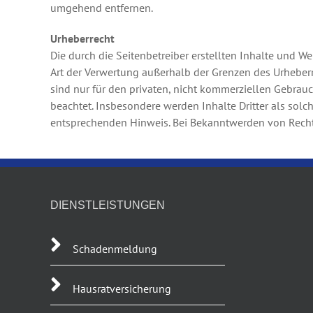
umgehend entfernen.
Urheberrecht
Die durch die Seitenbetreiber erstellten Inhalte und W
Art der Verwertung außerhalb der Grenzen des Urheberr
sind nur für den privaten, nicht kommerziellen Gebrauch
beachtet. Insbesondere werden Inhalte Dritter als sol
entsprechenden Hinweis. Bei Bekanntwerden von Recht
DIENSTLEISTUNGEN
Schadenmeldung
Hausratversicherung